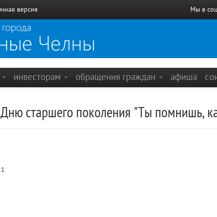
чная версия
Мы в со
е
инвесторам
обращения граждан
афиша
со
ню старшего поколения "Ты помнишь, как 
11