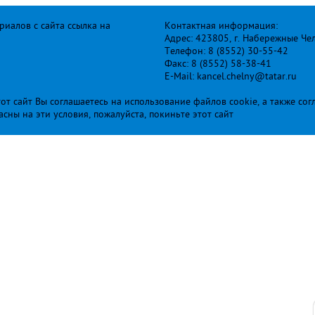
иалов с сайта ссылка на
Контактная информация:
Адрес: 423805, г. Набережные Че
Телефон: 8 (8552) 30-55-42
Факс: 8 (8552) 58-38-41
E-Mail: kancel.chelny@tatar.ru
т сайт Вы соглашаетесь на использование файлов cookie, а также сог
ласны на эти условия, пожалуйста, покиньте этот сайт