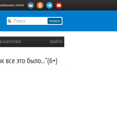
циальных сетях
поиск
искателям
войти
все это было..."(6+)