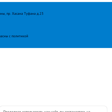
лны, пр. Хасана Туфана д.23
ласны с
политикой
Продолжая использовать наш сайт, вы соглашаетесь на