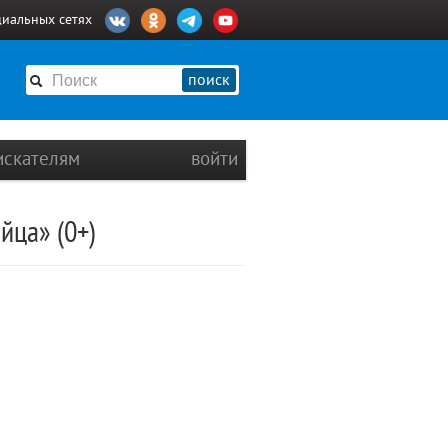
циальных сетях
поиск
искателям
войти
йца» (0+)