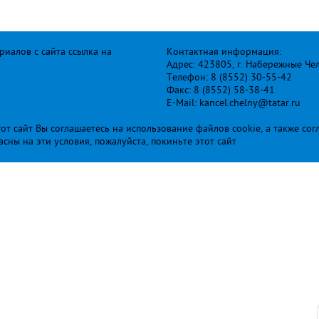
иалов с сайта ссылка на
Контактная информация:
Адрес: 423805, г. Набережные Че
Телефон: 8 (8552) 30-55-42
Факс: 8 (8552) 58-38-41
E-Mail: kancel.chelny@tatar.ru
т сайт Вы соглашаетесь на использование файлов cookie, а также сог
ласны на эти условия, пожалуйста, покиньте этот сайт