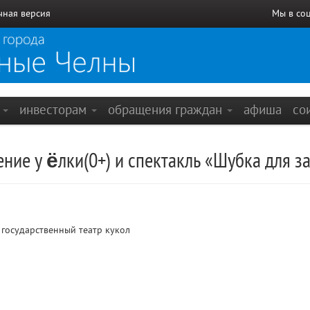
чная версия
Мы в со
е
инвесторам
обращения граждан
афиша
со
ние у ёлки(0+) и спектакль «Шубка для за
государственный театр кукол