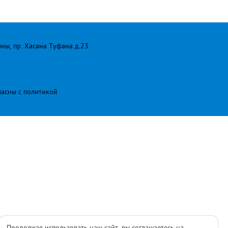
лны, пр. Хасана Туфана д.23
ласны с
политикой
Продолжая использовать наш сайт, вы соглашаетесь на