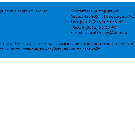
иалов с сайта ссылка на
Контактная информация:
Адрес: 423805, г. Набережные Че
Телефон: 8 (8552) 30-55-42
Факс: 8 (8552) 58-38-41
E-Mail: kancel.chelny@tatar.ru
т сайт Вы соглашаетесь на использование файлов cookie, а также сог
ласны на эти условия, пожалуйста, покиньте этот сайт