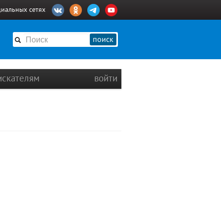
циальных сетях
поиск
искателям
войти