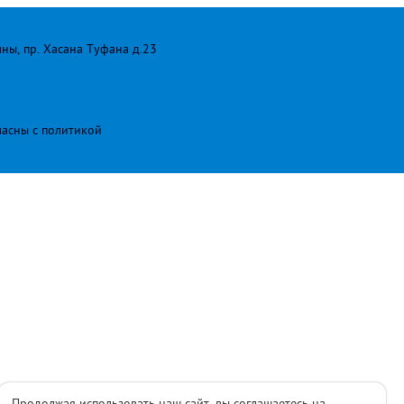
лны, пр. Хасана Туфана д.23
ласны с
политикой
Продолжая использовать наш сайт, вы соглашаетесь на