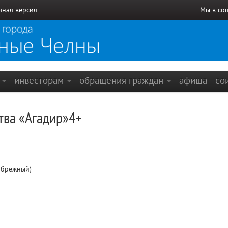
чная версия
Мы в со
е
инвесторам
обращения граждан
афиша
со
тва «Агадир»4+
ибрежный)