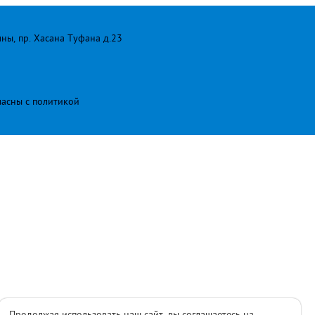
лны, пр. Хасана Туфана д.23
ласны с
политикой
Продолжая использовать наш сайт, вы соглашаетесь на