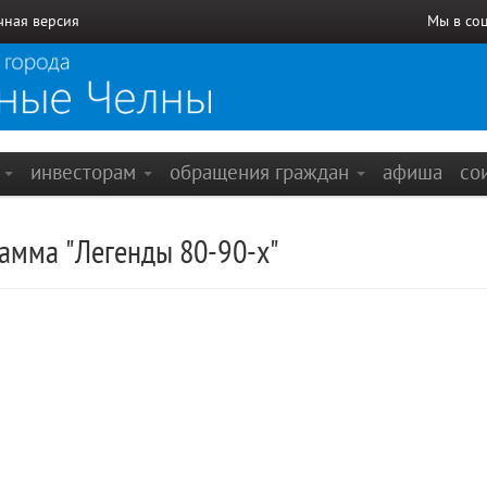
чная версия
Мы в со
е
инвесторам
обращения граждан
афиша
со
амма "Легенды 80-90-х"