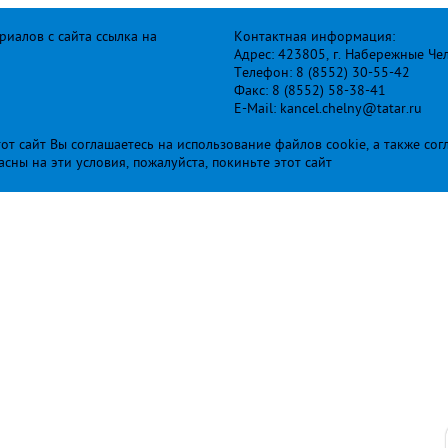
иалов с сайта ссылка на
Контактная информация:
Адрес: 423805, г. Набережные Че
Телефон: 8 (8552) 30-55-42
Факс: 8 (8552) 58-38-41
E-Mail: kancel.chelny@tatar.ru
т сайт Вы соглашаетесь на использование файлов cookie, а также сог
ласны на эти условия, пожалуйста, покиньте этот сайт