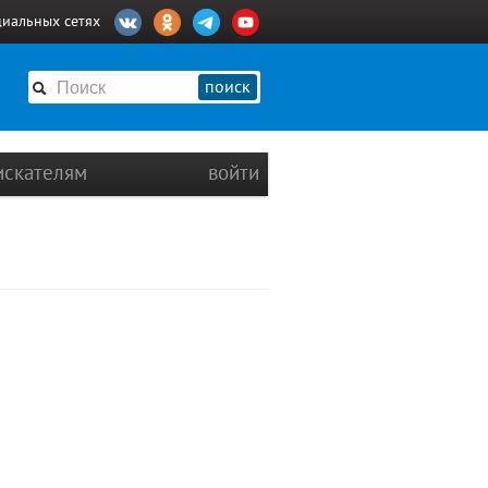
циальных сетях
поиск
искателям
войти