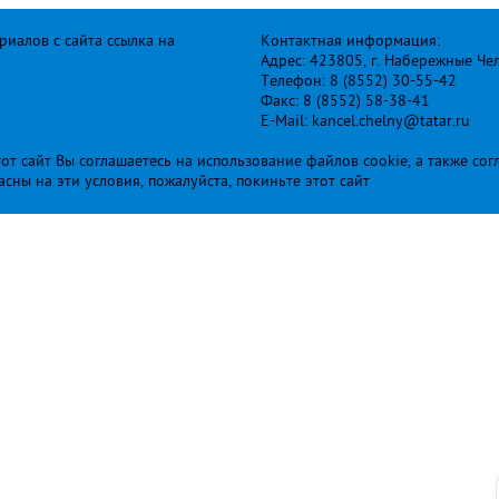
иалов с сайта ссылка на
Контактная информация:
Адрес: 423805, г. Набережные Че
Телефон: 8 (8552) 30-55-42
Факс: 8 (8552) 58-38-41
E-Mail: kancel.chelny@tatar.ru
т сайт Вы соглашаетесь на использование файлов cookie, а также сог
ласны на эти условия, пожалуйста, покиньте этот сайт