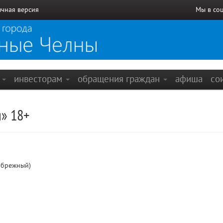
чная версия
Мы в со
е
инвесторам
обращения граждан
афиша
со
я» 18+
ибрежный)