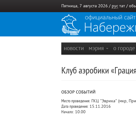
Пятница, 7 августа 2026 /
рус
тат
/
обы
новости
мэрия
о город
Клуб аэробики «Граци
ОБЗОР СОБЫТИЙ
Место проведения:
ГКЦ "Эврика" (мкр, Пр
Дата проведения:
15.11.2016
Начало:
10.00