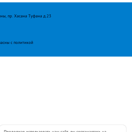
лны, пр. Хасана Туфана д.23
ласны с
политикой
Продолжая использовать наш сайт, вы соглашаетесь на