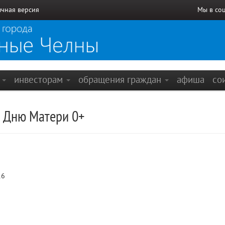
чная версия
Мы в со
е
инвесторам
обращения граждан
афиша
со
 Дню Матери 0+
16