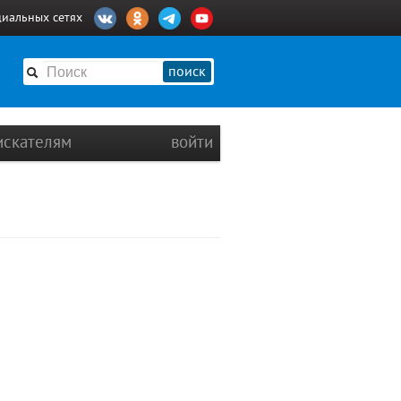
циальных сетях
поиск
искателям
войти