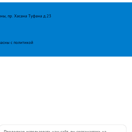
лны, пр. Хасана Туфана д.23
ласны с
политикой
Продолжая использовать наш сайт, вы соглашаетесь на