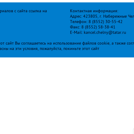
иалов с сайта ссылка на
Контактная информация:
Адрес: 423805, г. Набережные Че
Телефон: 8 (8552) 30-55-42
Факс: 8 (8552) 58-38-41
E-Mail: kancel.chelny@tatar.ru
т сайт Вы соглашаетесь на использование файлов cookie, а также сог
ласны на эти условия, пожалуйста, покиньте этот сайт