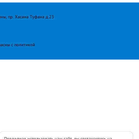
лны, пр. Хасана Туфана д.23
ласны с
политикой
Продолжая использовать наш сайт, вы соглашаетесь на