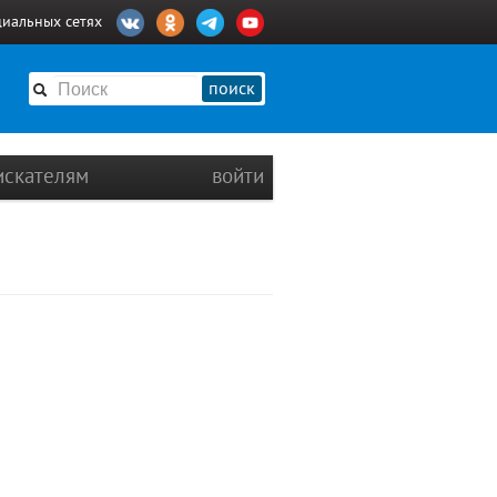
циальных сетях
поиск
искателям
войти