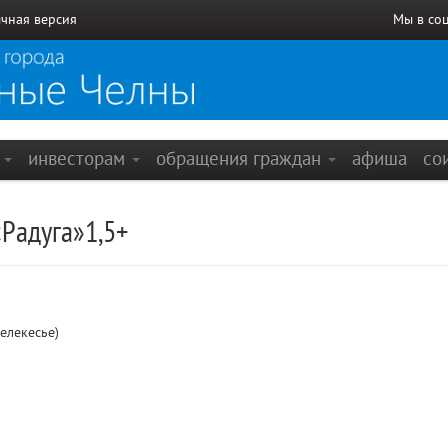
чная версия
Мы в со
е
инвесторам
обращения граждан
афиша
со
Радуга»1,5+
елекесье)