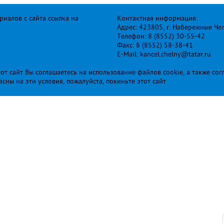
иалов с сайта ссылка на
Контактная информация:
Адрес: 423805, г. Набережные Че
Телефон: 8 (8552) 30-55-42
Факс: 8 (8552) 58-38-41
E-Mail: kancel.chelny@tatar.ru
т сайт Вы соглашаетесь на использование файлов cookie, а также сог
ласны на эти условия, пожалуйста, покиньте этот сайт