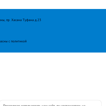
лны, пр. Хасана Туфана д.23
ласны с
политикой
Продолжая использовать наш сайт, вы соглашаетесь на