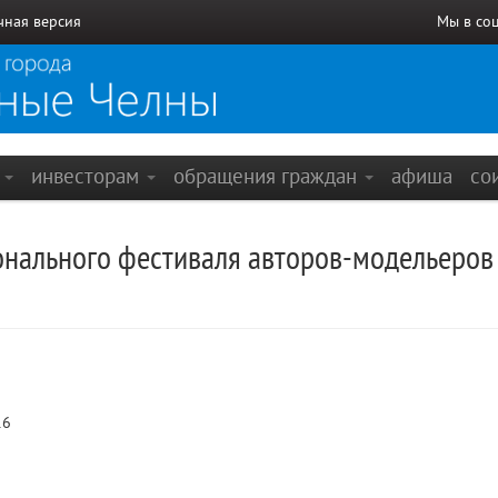
чная версия
Мы в со
е
инвесторам
обращения граждан
афиша
со
онального фестиваля авторов-модельеров
16