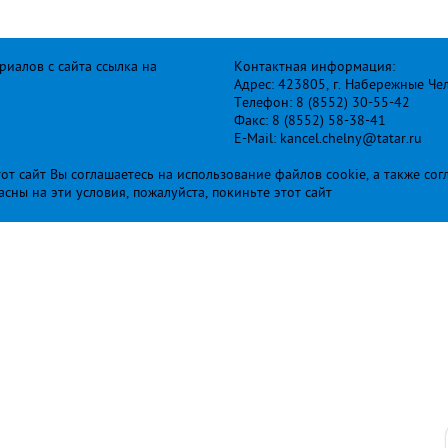
иалов с сайта ссылка на
Контактная информация:
Адрес: 423805, г. Набережные Че
Телефон: 8 (8552) 30-55-42
Факс: 8 (8552) 58-38-41
E-Mail: kancel.chelny@tatar.ru
т сайт Вы соглашаетесь на использование файлов cookie, а также сог
ласны на эти условия, пожалуйста, покиньте этот сайт