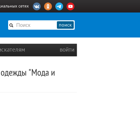
циальных сетях
поиск
искателям
войти
 одежды "Мода и