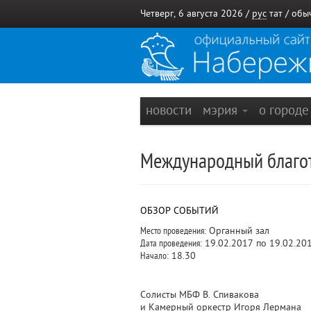
Четверг, 6 августа 2026 /
рус
тат
/
обы
новости
мэрия
о город
Международный благот
ОБЗОР СОБЫТИЙ
Место проведения:
Органный зал
Дата проведения:
19.02.2017 по 19.02.20
Начало:
18.30
Солисты МБФ В. Спивакова
и Камерный оркестр Игоря Лермана