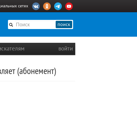
циальных сетях
поиск
искателям
войти
ляет (абонемент)