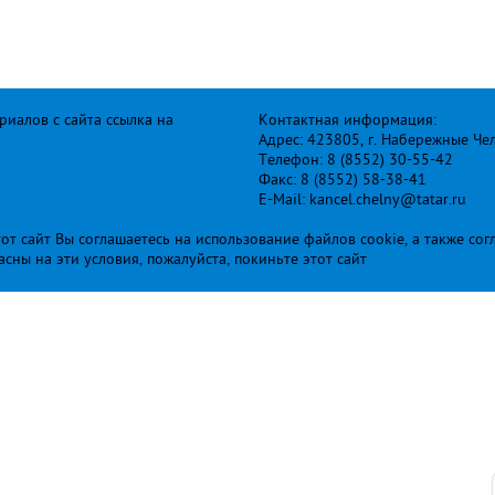
иалов с сайта ссылка на
Контактная информация:
Адрес: 423805, г. Набережные Че
Телефон: 8 (8552) 30-55-42
Факс: 8 (8552) 58-38-41
E-Mail: kancel.chelny@tatar.ru
т сайт Вы соглашаетесь на использование файлов cookie, а также сог
ласны на эти условия, пожалуйста, покиньте этот сайт