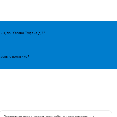
лны, пр. Хасана Туфана д.23
ласны с
политикой
Продолжая использовать наш сайт, вы соглашаетесь на