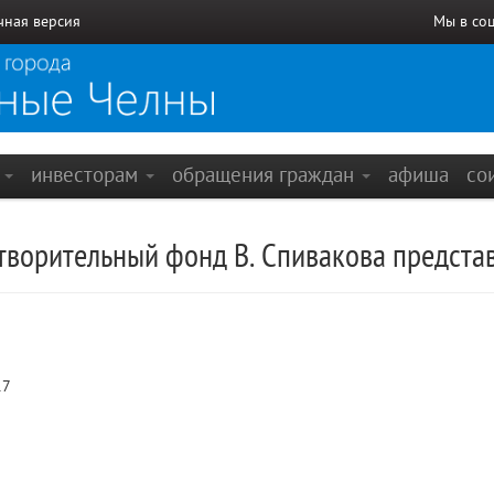
чная версия
Мы в со
е
инвесторам
обращения граждан
афиша
со
ворительный фонд В. Спивакова представ
17