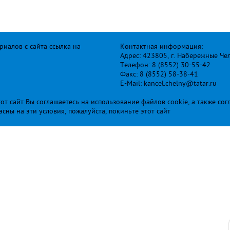
иалов с сайта ссылка на
Контактная информация:
Адрес: 423805, г. Набережные Че
Телефон: 8 (8552) 30-55-42
Факс: 8 (8552) 58-38-41
E-Mail: kancel.chelny@tatar.ru
т сайт Вы соглашаетесь на использование файлов cookie, а также сог
ласны на эти условия, пожалуйста, покиньте этот сайт