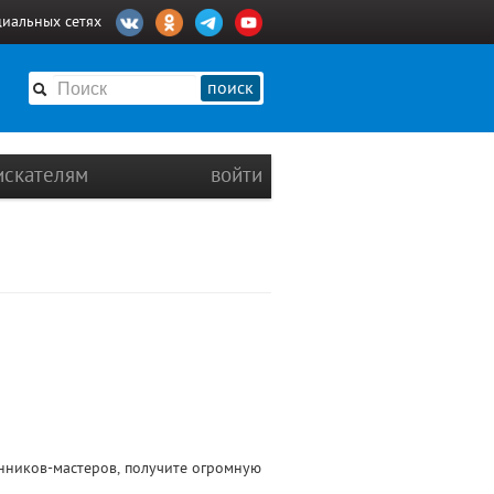
циальных сетях
поиск
искателям
войти
нников-мастеров, получите огромную