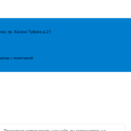
лны, пр. Хасана Туфана д.23
ласны с
политикой
Продолжая использовать наш сайт, вы соглашаетесь на