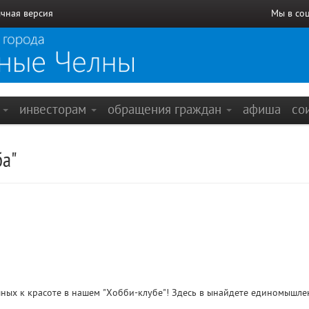
чная версия
Мы в со
е
инвесторам
обращения граждан
афиша
со
ба"
ных к красоте в нашем "Хобби-клубе"! Здесь в ынайдете единомышле