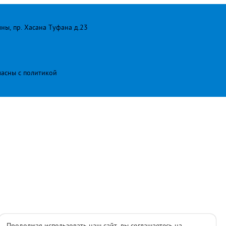
лны, пр. Хасана Туфана д.23
ласны с
политикой
Продолжая использовать наш сайт, вы соглашаетесь на