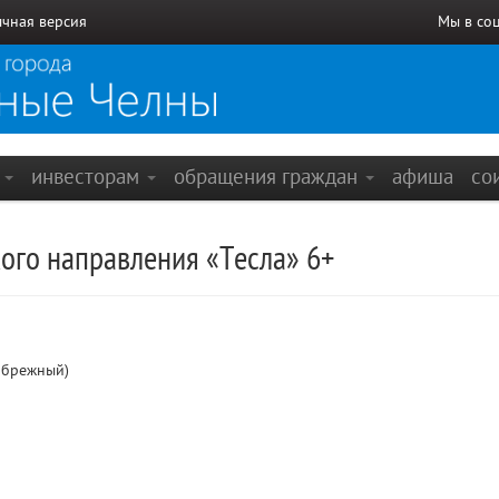
чная версия
Мы в со
е
инвесторам
обращения граждан
афиша
со
ого направления «Тесла» 6+
ибрежный)