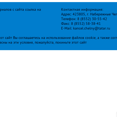
иалов с сайта ссылка на
Контактная информация:
Адрес: 423805, г. Набережные Че
Телефон: 8 (8552) 30-55-42
Факс: 8 (8552) 58-38-41
E-Mail: kancel.chelny@tatar.ru
т сайт Вы соглашаетесь на использование файлов cookie, а также сог
ласны на эти условия, пожалуйста, покиньте этот сайт