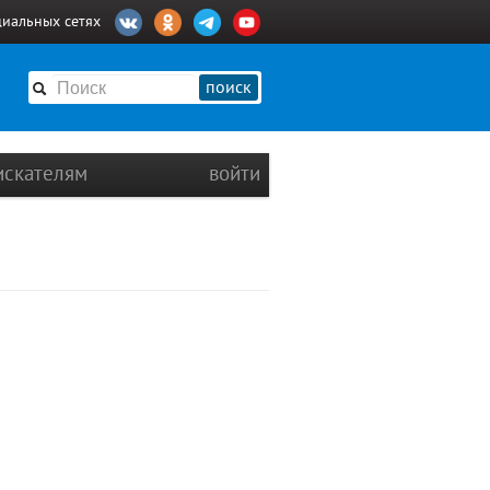
циальных сетях
поиск
искателям
войти