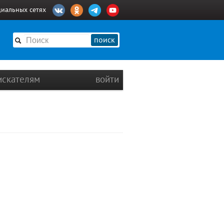
циальных сетях
поиск
искателям
войти