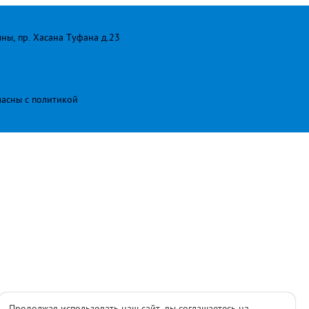
лны, пр. Хасана Туфана д.23
ласны с
политикой
Продолжая использовать наш сайт, вы соглашаетесь на