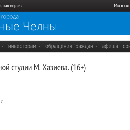
чная версия
Мы в со
е
инвесторам
обращения граждан
афиша
со
ой студии М. Хазиева. (16+)
17