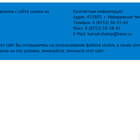
иалов с сайта ссылка на
Контактная информация:
Адрес: 423805, г. Набережные Че
Телефон: 8 (8552) 30-55-42
Факс: 8 (8552) 58-38-41
E-Mail: kancel.chelny@tatar.ru
т сайт Вы соглашаетесь на использование файлов cookie, а также сог
ласны на эти условия, пожалуйста, покиньте этот сайт