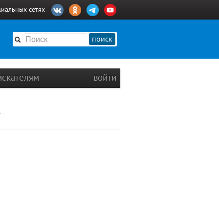
циальных сетях
поиск
искателям
войти
+