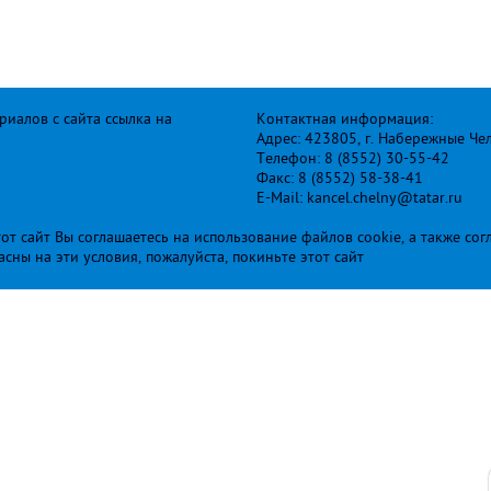
иалов с сайта ссылка на
Контактная информация:
Адрес: 423805, г. Набережные Че
Телефон: 8 (8552) 30-55-42
Факс: 8 (8552) 58-38-41
E-Mail: kancel.chelny@tatar.ru
т сайт Вы соглашаетесь на использование файлов cookie, а также сог
ласны на эти условия, пожалуйста, покиньте этот сайт