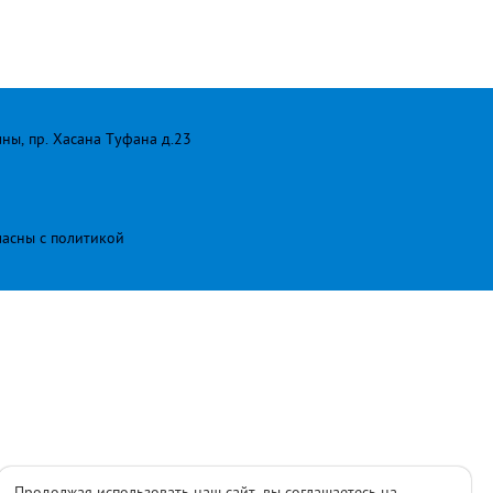
лны, пр. Хасана Туфана д.23
ласны с
политикой
Продолжая использовать наш сайт, вы соглашаетесь на