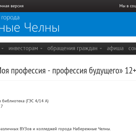
чная версия
Мы в со
е
инвесторам
обращения граждан
афиша
со
оя профессия - профессия будущего» 12
 библиотека (ГЭС 4/14 А)
17
различных ВУЗов и колледжей города Набережные Челны.