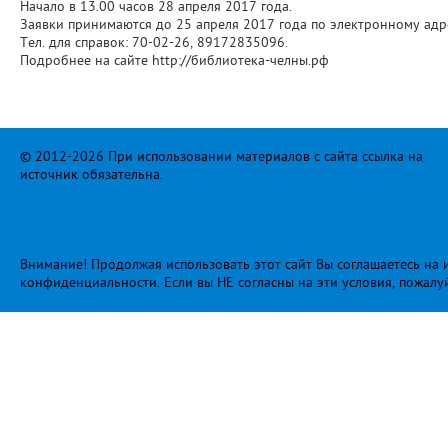
Начало в 13.00 часов 28 апреля 2017 года.
Заявки принимаются до 25 апреля 2017 года по электронному адре
Тел. для справок: 70-02-26, 89172835096.
Подробнее на сайте http://библиотека-челны.рф
© 2012-2026 При использовании материалов с сайта ссылка на
источник обязательна.
Внимание! Продолжая использовать этот сайт Вы соглашаетесь на и
конфиденциальности
. Если вы НЕ согласны на эти условия, пожалу