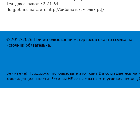
Тел. для справок 32-71-64.
Подробнее на сайте http://библиотека-челны.рф/
© 2012-2026 При использовании материалов с сайта ссылка на
источник обязательна.
Внимание! Продолжая использовать этот сайт Вы соглашаетесь на и
конфиденциальности
. Если вы НЕ согласны на эти условия, пожалу