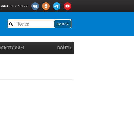
циальных сетях
поиск
искателям
войти