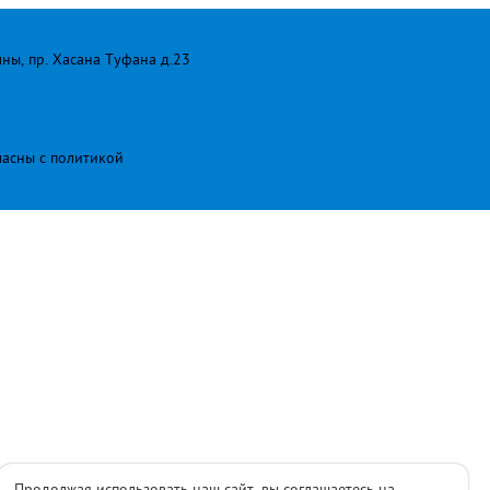
лны, пр. Хасана Туфана д.23
ласны с
политикой
Продолжая использовать наш сайт, вы соглашаетесь на