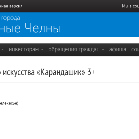
чная версия
Мы в со
е
инвесторам
обращения граждан
афиша
со
о искусства «Карандашик» 3+
елекесье)