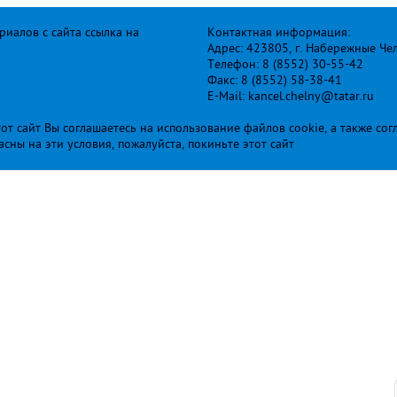
иалов с сайта ссылка на
Контактная информация:
Адрес: 423805, г. Набережные Че
Телефон: 8 (8552) 30-55-42
Факс: 8 (8552) 58-38-41
E-Mail: kancel.chelny@tatar.ru
т сайт Вы соглашаетесь на использование файлов cookie, а также сог
ласны на эти условия, пожалуйста, покиньте этот сайт