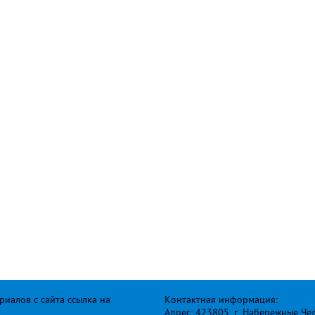
иалов с сайта ссылка на
Контактная информация:
Адрес: 423805, г. Набережные Че