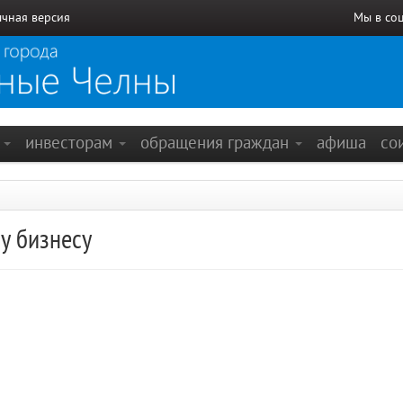
чная версия
Мы в со
е
инвесторам
обращения граждан
афиша
со
у бизнесу