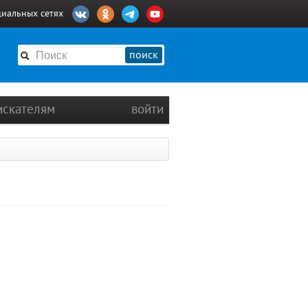
циальных сетях
поиск
искателям
войти