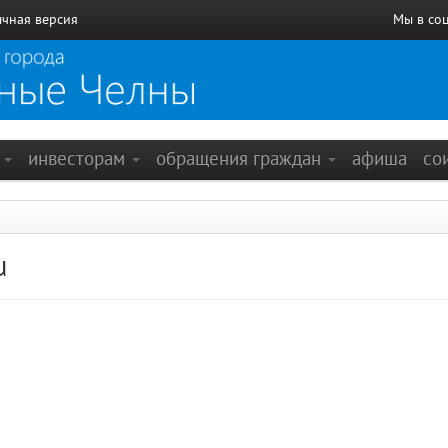
чная версия
Мы в со
е
инвесторам
обращения граждан
афиша
со
u