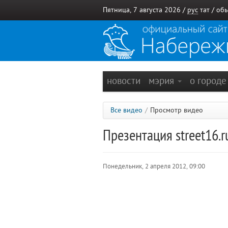
Пятница, 7 августа 2026 /
рус
тат
/
обы
новости
мэрия
о город
Все видео
/
Просмотр видео
Презентация street16.r
Понедельник, 2 апреля 2012, 09:00