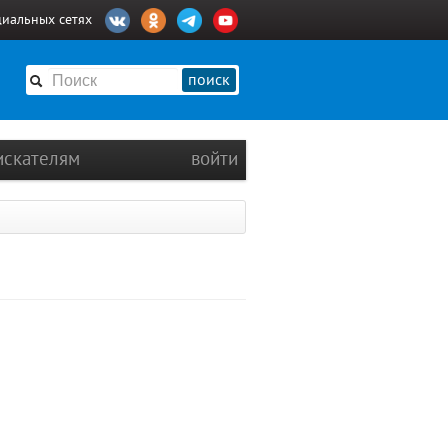
циальных сетях
поиск
искателям
войти