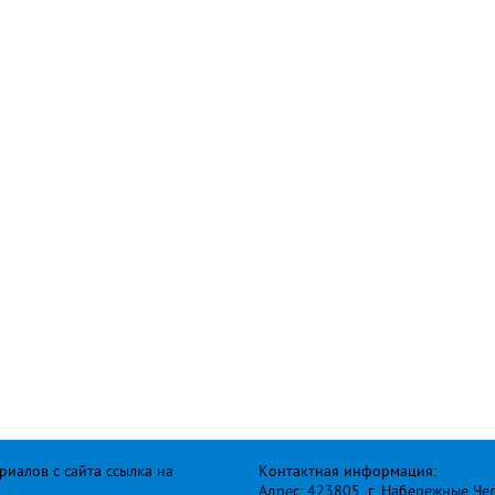
иалов с сайта ссылка на
Контактная информация:
Адрес: 423805, г. Набережные Че