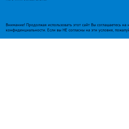
Внимание! Продолжая использовать этот сайт Вы соглашаетесь на и
конфиденциальности
. Если вы НЕ согласны на эти условия, пожалу