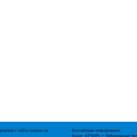
иалов с сайта ссылка на
Контактная информация:
Адрес: 423805, г. Набережные Че