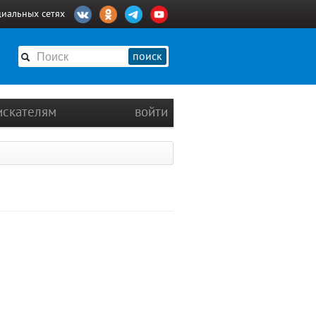
циальных сетях
поиск
искателям
войти