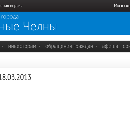
чная версия
Мы в со
е
инвесторам
обращения граждан
афиша
со
18.03.2013