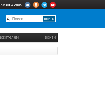
циальных сетях
поиск
искателям
войти