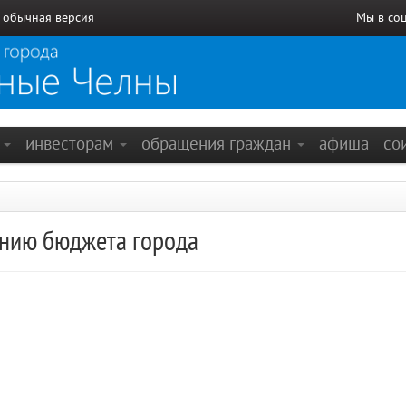
/
обычная версия
Мы в со
е
инвесторам
обращения граждан
афиша
со
нию бюджета города