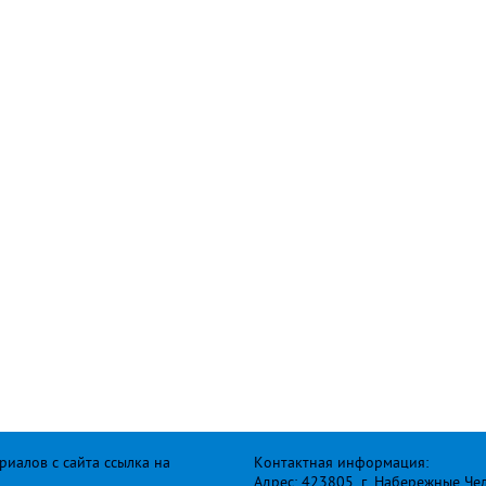
иалов с сайта ссылка на
Контактная информация:
Адрес: 423805, г. Набережные Че