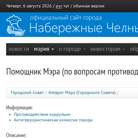
Четверг, 6 августа 2026 /
рус
тат
/
обычная версия
новости
мэрия
о городе
инвесторам
об
Помощник Мэра (по вопросам противод
Городской Совет
/
Аппарат Мэра (Городского Совета)
/
Информация:
Противодействие коррупции
Антитеррористическая комиссия города
Описание: