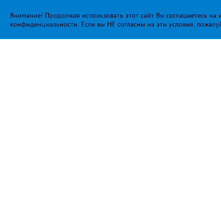
Внимание! Продолжая использовать этот сайт Вы соглашаетесь на и
конфиденциальности
. Если вы НЕ согласны на эти условия, пожалу