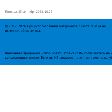
Пятница, 23 сентября 2022, 10:22
© 2012-2026 При использовании материалов с сайта ссылка на
источник обязательна.
Внимание! Продолжая использовать этот сайт Вы соглашаетесь на и
конфиденциальности
. Если вы НЕ согласны на эти условия, пожалу