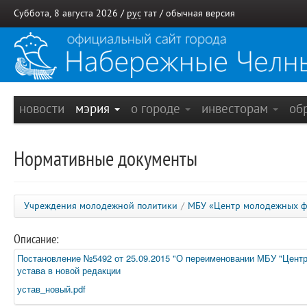
Суббота, 8 августа 2026 /
рус
тат
/
обычная версия
новости
мэрия
о городе
инвесторам
об
Нормативные документы
Учреждения молодежной политики
/
МБУ «Центр молодежных ф
Описание:
Постановление №5492 от 25.09.2015 "О переименовании МБУ "Центр
устава в новой редакции
устав_новый.pdf