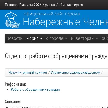
Пятница, 7 августа 2026 /
рус
тат
/
обычная версия
новости
мэрия
о городе
инвесторам
об
Отдел по работе с обращениями гражда
Исполнительный комитет
/
Управление делопроизводством
/
Информация:
Работа с обращениями граждан
Описание: