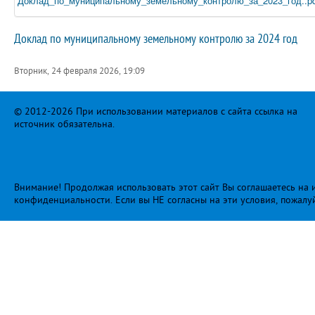
Доклад_по_муниципальному_земельному_контролю_за_2023_год..pd
Доклад по муниципальному земельному контролю за 2024 год
Вторник, 24 февраля 2026, 19:09
© 2012-2026 При использовании материалов с сайта ссылка на
источник обязательна.
Внимание! Продолжая использовать этот сайт Вы соглашаетесь на и
конфиденциальности
. Если вы НЕ согласны на эти условия, пожалу