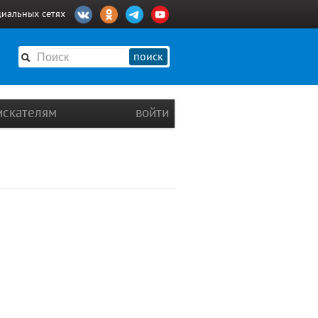
циальных сетях
поиск
искателям
войти