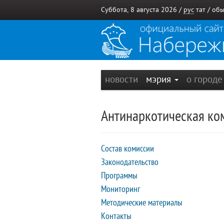
Суббота, 8 августа 2026 /
рус
тат
/
обы
новости
мэрия
о город
Антинаркотическая ко
Состав комиссии
Законодательство
Программы
Мониторинг
Методические материалы
Контакты