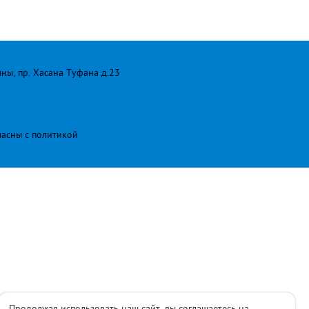
лны, пр. Хасана Туфана д.23
ласны с
политикой
Продолжая использовать наш сайт, вы соглашаетесь на