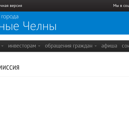
чная версия
Мы в со
е
инвесторам
обращения граждан
афиша
со
миссия