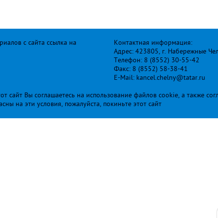
иалов с сайта ссылка на
Контактная информация:
Адрес: 423805, г. Набережные Че
Телефон: 8 (8552) 30-55-42
Факс: 8 (8552) 58-38-41
E-Mail: kancel.chelny@tatar.ru
т сайт Вы соглашаетесь на использование файлов cookie, а также сог
ласны на эти условия, пожалуйста, покиньте этот сайт