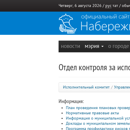
Четверг, 6 августа 2026 /
рус
тат
/
обы
новости
мэрия
о город
Отдел контроля за ис
Исполнительный комитет
/
Управле
Информация:
План проведения плановых прове
Нормативные правовые акты
Информация о муниципальной услу
Доклады о муниципальном земель
Программа профилактики рисков 