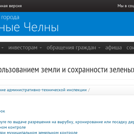
чная версия
Мы в со
е
инвесторам
обращения граждан
афиша
со
пользованием земли и сохранности зелены
ние административно-технической инспекции
/
рок
ге по выдаче разрешения на вырубку, кронирование или посадку де
ном контроле
при муниципальном земельном контроле