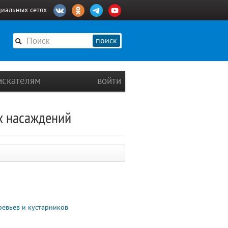
циальных сетях
поиск
искателям
войти
х насаждений
ревьев и кустарников