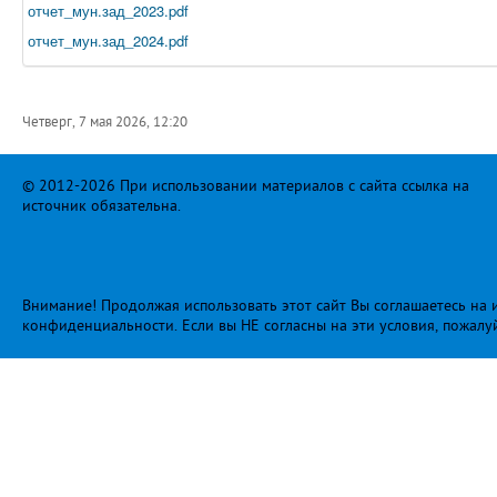
отчет_мун.зад_2023.pdf
отчет_мун.зад_2024.pdf
Четверг, 7 мая 2026, 12:20
© 2012-2026 При использовании материалов с сайта ссылка на
источник обязательна.
Внимание! Продолжая использовать этот сайт Вы соглашаетесь на и
конфиденциальности
. Если вы НЕ согласны на эти условия, пожалу