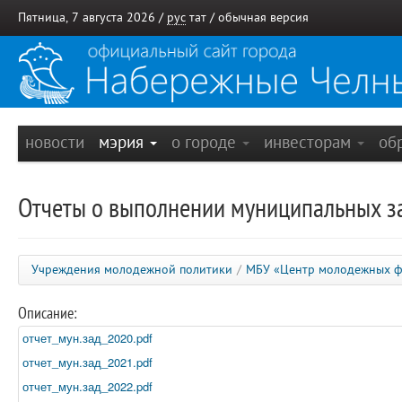
Пятница, 7 августа 2026 /
рус
тат
/
обычная версия
новости
мэрия
о городе
инвесторам
об
Отчеты о выполнении муниципальных з
Учреждения молодежной политики
/
МБУ «Центр молодежных ф
Описание:
отчет_мун.зад_2020.pdf
отчет_мун.зад_2021.pdf
отчет_мун.зад_2022.pdf