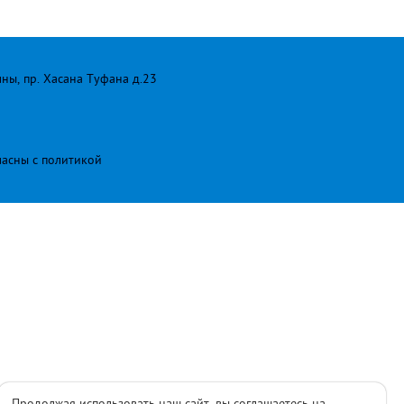
лны, пр. Хасана Туфана д.23
ласны с
политикой
Продолжая использовать наш сайт, вы соглашаетесь на