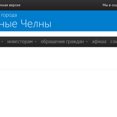
чная версия
Мы в со
е
инвесторам
обращения граждан
афиша
со