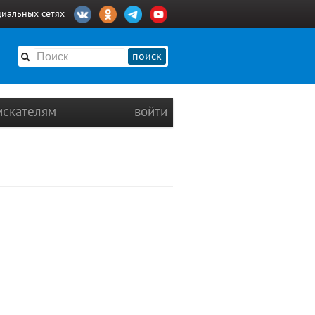
циальных сетях
поиск
искателям
войти