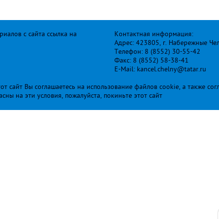
иалов с сайта ссылка на
Контактная информация:
Адрес: 423805, г. Набережные Че
Телефон: 8 (8552) 30-55-42
Факс: 8 (8552) 58-38-41
E-Mail: kancel.chelny@tatar.ru
т сайт Вы соглашаетесь на использование файлов cookie, а также сог
ласны на эти условия, пожалуйста, покиньте этот сайт