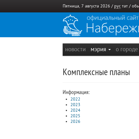
Пятница, 7 августа 2026 /
рус
тат
/
обы
новости
мэрия
о город
Комплексные планы
Информация:
2022
2023
2024
2025
2026