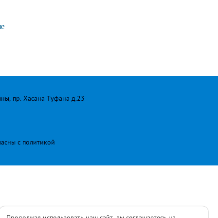
ме
лны, пр. Хасана Туфана д.23
ласны с
политикой
Продолжая использовать наш сайт, вы соглашаетесь на