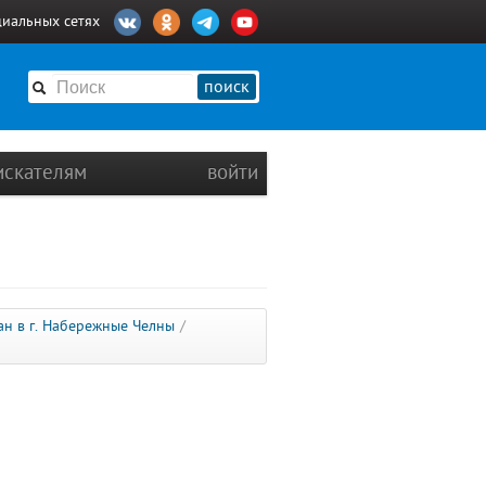
циальных сетях
поиск
искателям
войти
ан в г. Набережные Челны
/