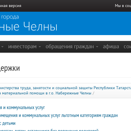
чная версия
Мы в со
е
инвесторам
обращения граждан
афиша
со
держки
стерства труда, занятости и социальной защиты Республики Татарст
а материальной помощи в г.о. Набережные Челны
/
я и коммунальных услуг
помещения и коммунальных услуг льготным категориям граждан
с детьми