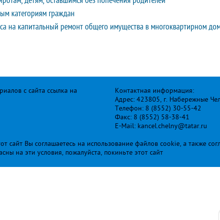
ротам, детям, оставшимся без попечения родителей
ым категориям граждан
оса на капитальный ремонт общего имущества в многоквартирном до
иалов с сайта ссылка на
Контактная информация:
Адрес: 423805, г. Набережные Че
Телефон: 8 (8552) 30-55-42
Факс: 8 (8552) 58-38-41
E-Mail: kancel.chelny@tatar.ru
т сайт Вы соглашаетесь на использование файлов cookie, а также сог
ласны на эти условия, пожалуйста, покиньте этот сайт