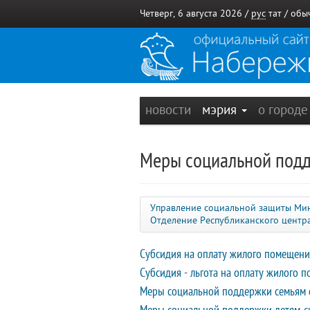
Четверг, 6 августа 2026 /
рус
тат
/
обы
новости
мэрия
о город
Меры социальной под
Управление социальной защиты Мини
Отделение Республиканского центр
Субсидия на оплату жилого помещени
Субсидия - льгота на оплату жилого 
Меры социальной поддержки семьям 