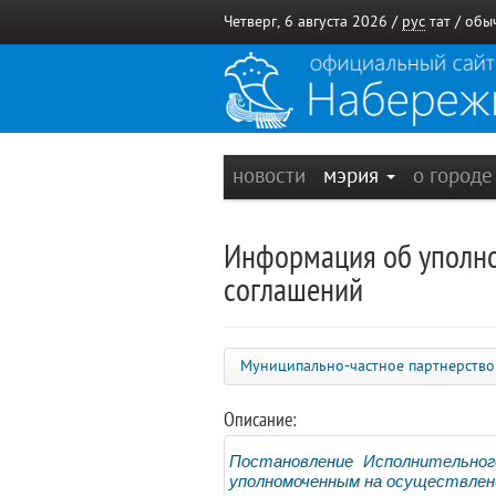
Четверг, 6 августа 2026 /
рус
тат
/
обы
новости
мэрия
о город
Информация об уполно
соглашений
Муниципально-частное партнерство
Описание:
Постановление Исполнительно
уполномоченным на осуществлен