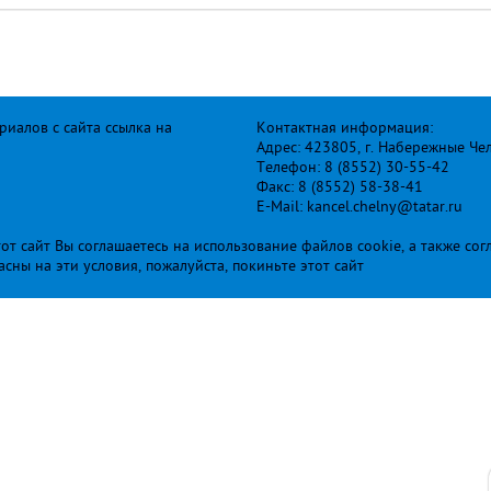
иалов с сайта ссылка на
Контактная информация:
Адрес: 423805, г. Набережные Че
Телефон: 8 (8552) 30-55-42
Факс: 8 (8552) 58-38-41
E-Mail: kancel.chelny@tatar.ru
т сайт Вы соглашаетесь на использование файлов cookie, а также сог
ласны на эти условия, пожалуйста, покиньте этот сайт