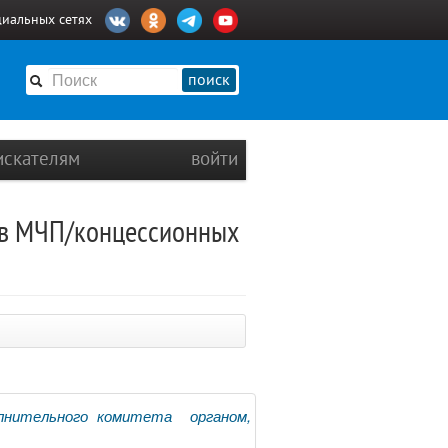
циальных сетях
поиск
искателям
войти
ов МЧП/концессионных
лнительного комитета органом,