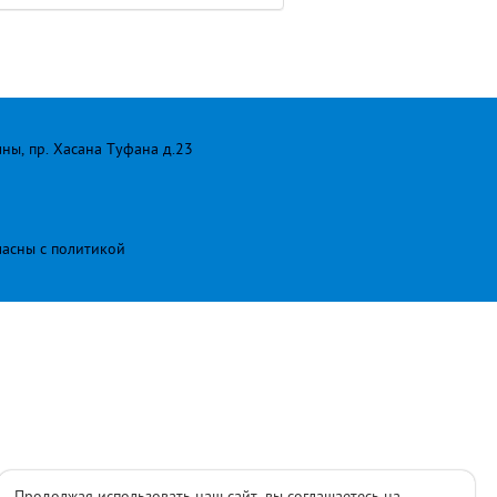
лны, пр. Хасана Туфана д.23
ласны с
политикой
Продолжая использовать наш сайт, вы соглашаетесь на