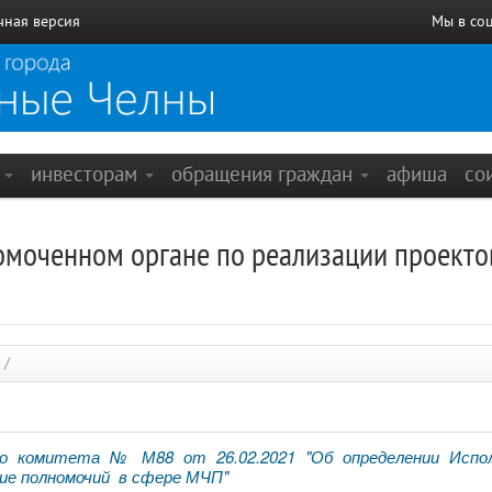
чная версия
Мы в со
е
инвесторам
обращения граждан
афиша
со
моченном органе по реализации проект
/
го комитета № М88 от 26.02.2021 "Об определении Испо
ие полномочий в сфере МЧП"