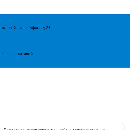
лны, пр. Хасана Туфана д.23
ласны с
политикой
Продолжая использовать наш сайт, вы соглашаетесь на