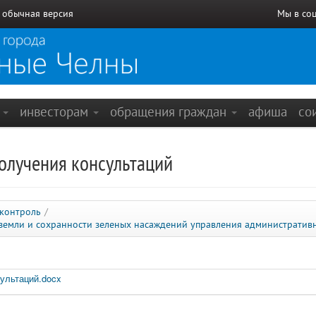
/
обычная версия
Мы в со
е
инвесторам
обращения граждан
афиша
со
олучения консультаций
 контроль
/
 земли и сохранности зеленых насаждений управления административ
ультаций.docx