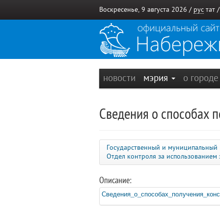
Воскресенье, 9 августа 2026 /
рус
тат
новости
мэрия
о город
Сведения о способах п
Государственный и муниципальный
Отдел контроля за использованием
Описание:
Сведения_о_способах_получения_конс