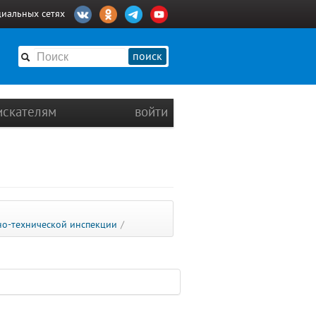
циальных сетях
поиск
искателям
войти
но-технической инспекции
/