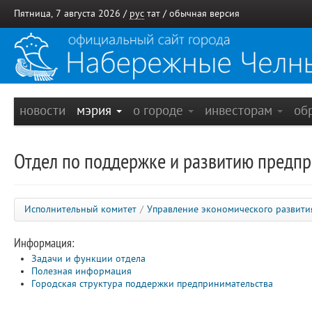
Пятница, 7 августа 2026 /
рус
тат
/
обычная версия
новости
мэрия
о городе
инвесторам
об
Отдел по поддержке и развитию предп
Исполнительный комитет
/
Управление экономического развити
Информация:
Задачи и функции отдела
Полезная информация
Городская структура поддержки предпринимательства