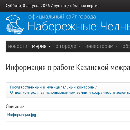
Суббота, 8 августа 2026 /
рус
тат
/
обычная версия
новости
мэрия
о городе
инвесторам
об
Информация о работе Казанской межра
Государственный и муниципальный контроль
/
Отдел контроля за использованием земли и сохранности зелен
Описание:
Информация.jpg