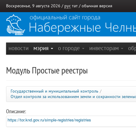
Воскресенье, 9 августа 2026 /
рус
тат
/
обычная версия
новости
мэрия
о городе
инвесторам
об
Модуль Простые реестры
Государственный и муниципальный контроль
/
Отдел контроля за использованием земли и сохранности зелен
Описание:
https://tor.knd.gov.ru/simple-registries/registries