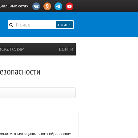
циальных сетях
поиск
искателям
войти
езопасности
комитета муниципального образования