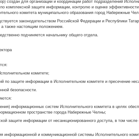
ор) создан для организации и координации работ подразделений Исполн
по комплексной защите информации, контролю и оценке эффективности
тельного комитета муниципального образования город Набережные Челн
одствуется законодательством Российской Федерации и Республики Тат
 а также настоящим положением.
редственно подчиняется начальнику общего отдела.
ектора
тся:
Исполнительном комитете;
тий по защите информации в Исполнительном комитете и пресечение нес
нной безопасности.
яются:
ления) информационных систем Исполнительного комитета в целях обесп
формационном пространстве города Набережные Челны;
еской защите информации от несанкционированного доступа, в том числ
ия информационной и коммуникационной системы Исполнительного коми