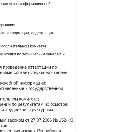
ение угроз информационной
ормации;
ащите информации, содержащих
 Исполнительном комитете;
е утечки по техническим каналам и
я проведение аттестации по
ениями соответствующей степени
служебной информации;
 отнесенные к государственной
тельном комитете;
ений по результатам их осмотра;
 сотрудников структурных
м законом от 27.07.2006 № 152-ФЗ
тов;
арственных языках Республики