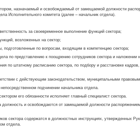
ктором, назначаемый и освобождаемый от замещаемой должности распо
ела Исполнительного комитета (далее – начальник отдела).
ответственность за своевременное выполнение функций сектора;
ункций, возложенных на сектор;
ы, подготовленные по вопросам, входящим в компетенцию сектора;
тдела по представлению к поощрению сотрудников сектора и наложении 
ния по штатному расписанию сектора, по подбору и расстановке кадров
ветствии с действующим законодательством, муниципальными правовым
 непосредственном подчинении начальника отдела.
сектором его обязанности исполняет главный специалист сектора.
на должность и освобождаются от замещаемой должности распоряжением
иков сектора содержатся в должностных инструкциях, утвержденных Ру
ком отдела.