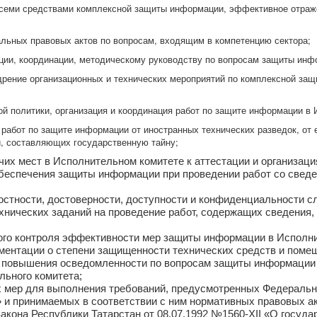
всеми средствами комплексной защиты информации, эффективное отраж
альных правовых актов по вопросам, входящим в компетенцию сектора;
ации, координации, методическому руководству по вопросам защиты инф
едрение организационных и технических мероприятий по комплексной з
ой политики, организация и координация работ по защите информации в
работ по защите информации от иностранных технических разведок, от е
, составляющих государственную тайну;
очих мест в Исполнительном комитете к аттестации и организаци
беспечения защиты информации при проведении работ со свед
остности, достоверности, доступности и конфиденциальности 
ехнических заданий на проведение работ, содержащих сведения,
ого контроля эффективности мер защиты информации в Исполни
ментации о степени защищенности технических средств и помещ
я повышения осведомленности по вопросам защиты информации
ьного комитета;
 мер для выполнения требований, предусмотренных Федеральны
и принимаемых в соответствии с ним нормативных правовых ак
акона Республики Татарстан от 08.07.1992 №1560-XII «О госуд