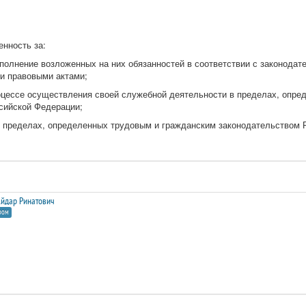
енность за:
полнение возложенных на них обязанностей в соответствии с законодат
и правовыми актами;
оцессе осуществления своей служебной деятельности в пределах, опр
сийской Федерации;
в пределах, определенных трудовым и гражданским законодательством 
йдар Ринатович
ром