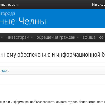
чная версия
Мы в со
е
инвесторам
обращения граждан
афиша
со
онному обеспечению и информационной б
тдел
/
ению и информационной безопасности общего отдела Исполнительного 