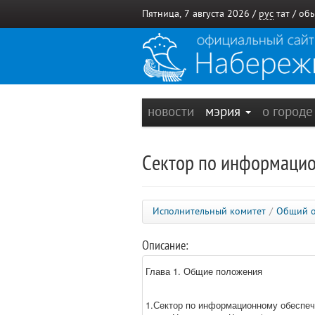
Пятница, 7 августа 2026 /
рус
тат
/
обы
новости
мэрия
о город
Сектор по информаци
Исполнительный комитет
/
Общий о
Описание:
Глава 1. Общие положения
1.Сектор по информационному обеспеч