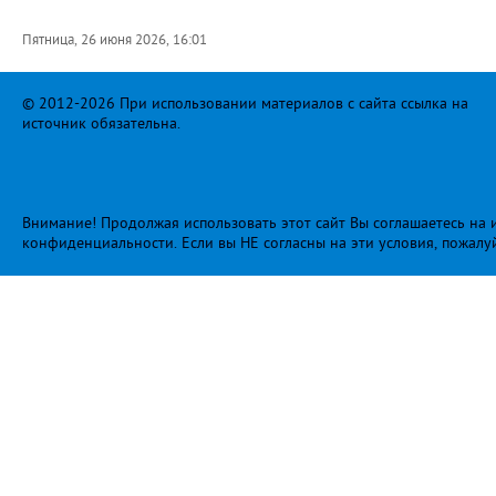
Пятница, 26 июня 2026, 16:01
© 2012-2026 При использовании материалов с сайта ссылка на
источник обязательна.
Внимание! Продолжая использовать этот сайт Вы соглашаетесь на и
конфиденциальности
. Если вы НЕ согласны на эти условия, пожалу