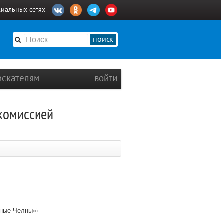
циальных сетях
поиск
искателям
войти
 комиссией
жные Челны»)