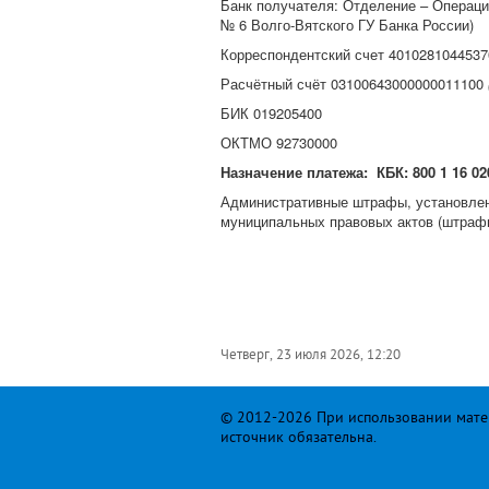
Банк получателя: Отделение – Операци
№ 6 Волго-Вятского ГУ Банка России)
Корреспондентский счет 401028104453
Расчётный счёт 03100643000000011100
БИК 019205400
ОКТМО 92730000
Назначение платежа:
КБК:
800 1 16 02
Административные штрафы, установлен
муниципальных правовых актов (штра
Четверг, 23 июля 2026, 12:20
© 2012-2026 При использовании матер
источник обязательна.