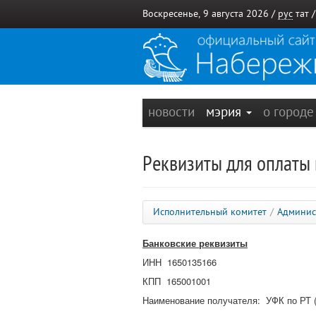
Воскресенье, 9 августа 2026 /
рус
тат
новости
мэрия
о город
Реквизиты для оплаты
Исполнительный комитет
/
Админис
Банковские реквизиты
ИНН
1650135166
КПП
165001001
Наименование получателя:
УФК по РТ (