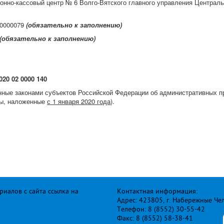
онно-кассовый центр № 6 Волго-Вятского главного управления Централ
70000079
(обязательно к заполнению)
(обязательно к заполнению)
020 02 0000 140
ные законами субъектов Российской Федерации об административных п
фы, наложенные
с 1 января 2020 года
).
иалов с сайта ссылка на
Контактная информация:
Адрес: 423805, г. Набережные Че
Телефон: 8 (8552) 30-55-42
Факс: 8 (8552) 58-38-41