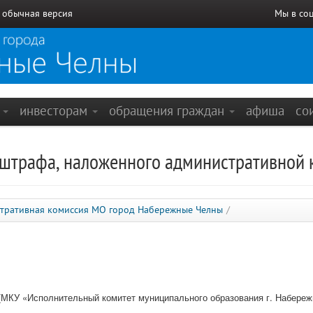
/
обычная версия
Мы в со
е
инвесторам
обращения граждан
афиша
со
 штрафа, наложенного административной
тративная комиссия МО город Набережные Челны
/
МКУ «Исполнительный комитет муниципального образования г. Набере