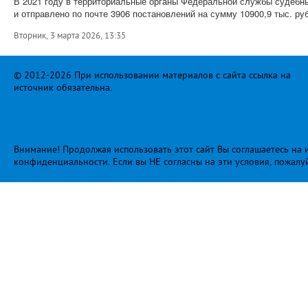
В 2021 году в территориальные органы Федеральной службы судебны
и отправлено по почте 3906 постановлений на сумму 10900,9 тыс. ру
Вторник, 3 марта 2026, 13:35
© 2012-2026 При использовании материалов с сайта ссылка на
источник обязательна.
Внимание! Продолжая использовать этот сайт Вы соглашаетесь на и
конфиденциальности
. Если вы НЕ согласны на эти условия, пожалу