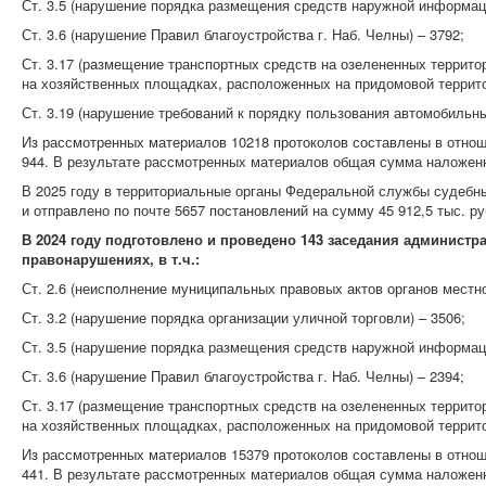
Ст. 3.5 (нарушение порядка размещения средств наружной информаци
Ст. 3.6 (нарушение Правил благоустройства г. Наб. Челны) – 3792;
Ст. 3.17 (размещение транспортных средств на озелененных террито
на хозяйственных площадках, расположенных на придомовой территор
Ст. 3.19 (нарушение требований к порядку пользования автомобильны
Из рассмотренных материалов 10218 протоколов составлены в отнош
944. В результате рассмотренных материалов общая сумма наложенн
В 2025 году в территориальные органы Федеральной службы судебны
и отправлено по почте 5657 постановлений на сумму 45 912,5 тыс. ру
В 2024 году подготовлено и проведено 143 заседания админист
правонарушениях, в т.ч.:
Ст. 2.6 (неисполнение муниципальных правовых актов органов местно
Ст. 3.2 (нарушение порядка организации уличной торговли) – 3506;
Ст. 3.5 (нарушение порядка размещения средств наружной информаци
Ст. 3.6 (нарушение Правил благоустройства г. Наб. Челны) – 2394;
Ст. 3.17 (размещение транспортных средств на озелененных террито
на хозяйственных площадках, расположенных на придомовой территор
Из рассмотренных материалов 15379 протоколов составлены в отнош
441. В результате рассмотренных материалов общая сумма наложенн