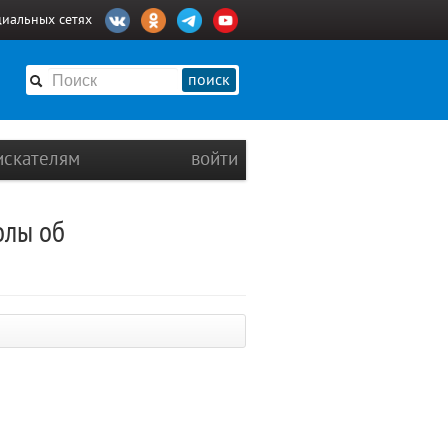
циальных сетях
поиск
искателям
войти
олы об