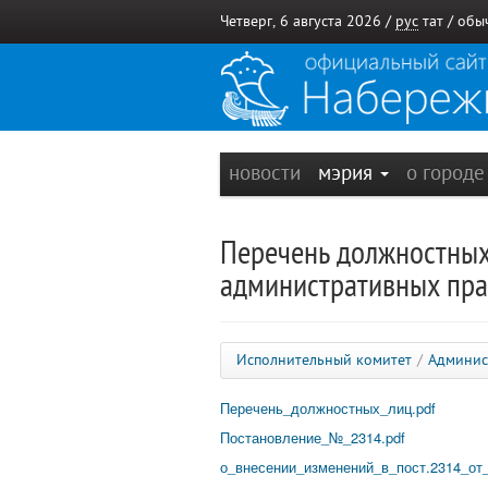
Четверг, 6 августа 2026 /
рус
тат
/
обы
новости
мэрия
о город
Перечень должностных
административных пр
Исполнительный комитет
/
Админис
Перечень_должностных_лиц.pdf
Постановление_№_2314.pdf
о_внесении_изменений_в_пост.2314_от_