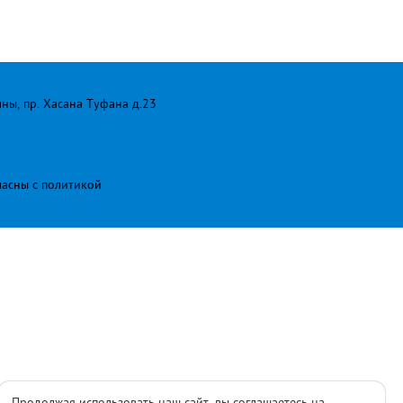
лны, пр. Хасана Туфана д.23
ласны с
политикой
Продолжая использовать наш сайт, вы соглашаетесь на