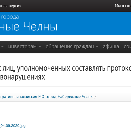
чная версия
Мы в со
е
инвесторам
обращения граждан
афиша
со
 лиц, уполномоченных составлять проток
авонарушениях
тративная комиссия МО город Набережные Челны
/
04.09.2020.jpg