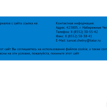
иалов с сайта ссылка на
Контактная информация:
Адрес: 423805, г. Набережные Че
Телефон: 8 (8552) 30-55-42
Факс: 8 (8552) 58-38-41
E-Mail: kancel.chelny@tatar.ru
т сайт Вы соглашаетесь на использование файлов cookie, а также сог
ласны на эти условия, пожалуйста, покиньте этот сайт