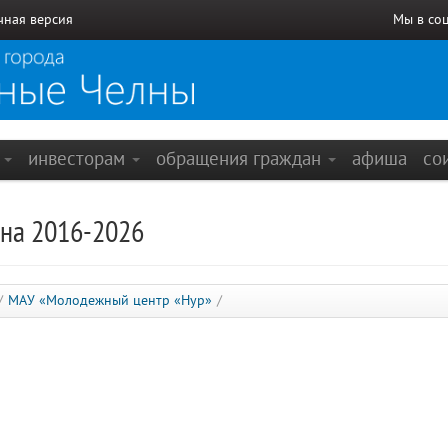
чная версия
Мы в со
е
инвесторам
обращения граждан
афиша
со
на 2016-2026
/
МАУ «Молодежный центр «Нур»
/