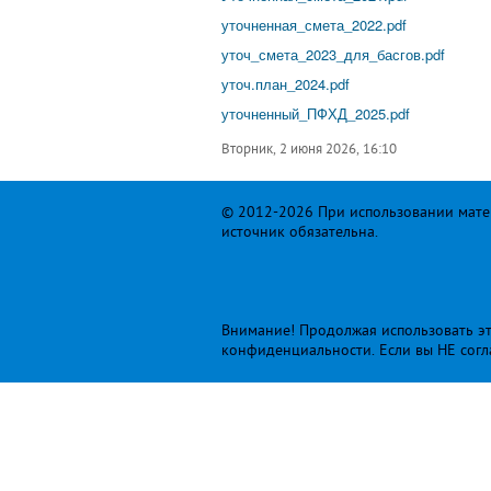
уточненная_смета_2022.pdf
уточ_смета_2023_для_басгов.pdf
уточ.план_2024.pdf
уточненный_ПФХД_2025.pdf
Вторник, 2 июня 2026, 16:10
© 2012-2026 При использовании матер
источник обязательна.
Внимание! Продолжая использовать это
конфиденциальности
. Если вы НЕ сог