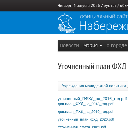
Четверг, 6 августа 2026 /
рус
тат
/
обы
новости
мэрия
о город
Уточненный план ФХД 
Учреждения молодежной политики
уточненный_ПФХД_на_2016_год.pdf
доп.план_ФХД_на_2018_год.pdf
доп.план_ФХД_на_2019_год.pdf
уточненный_план_фхд_2020.pdf
Уточненная_смета_2021.pdf