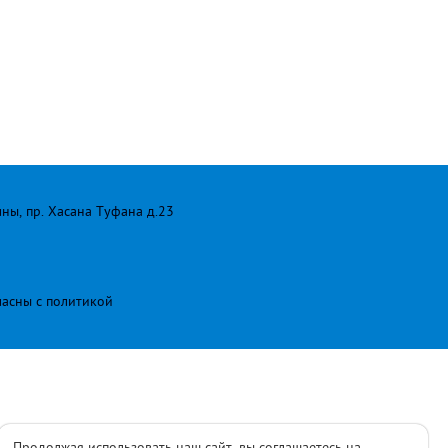
лны, пр. Хасана Туфана д.23
ласны с
политикой
Продолжая использовать наш сайт, вы соглашаетесь на