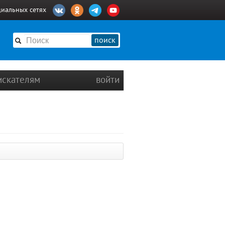
циальных сетях
поиск
искателям
войти