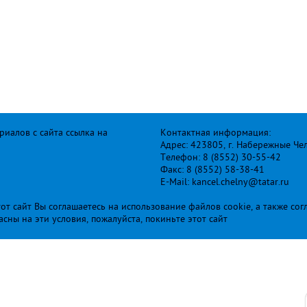
иалов с сайта ссылка на
Контактная информация:
Адрес: 423805, г. Набережные Че
Телефон: 8 (8552) 30-55-42
Факс: 8 (8552) 58-38-41
E-Mail: kancel.chelny@tatar.ru
т сайт Вы соглашаетесь на использование файлов cookie, а также сог
ласны на эти условия, пожалуйста, покиньте этот сайт