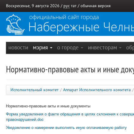
Воскресенье, 9 августа 2026 /
рус
тат
/
обычная версия
новости
мэрия
о городе
инвесторам
об
Нормативно-правовые акты и иные док
Исполнительный комитет
/
Аппарат Исполнительного комитета
/
Нормативно-правовые акты и иные документы
Форма уведомления о факте обращения в целях склонения к соверш
правонарушений.doc
Уведомление о намерении выполнять иную оплачиваемую работу