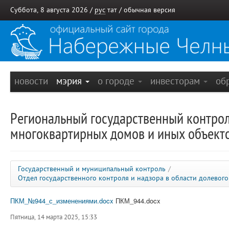
Суббота, 8 августа 2026 /
рус
тат
/
обычная версия
новости
мэрия
о городе
инвесторам
об
Региональный государственный контроль
многоквартирных домов и иных объект
Государственный и муниципальный контроль
/
Отдел государственного контроля и надзора в области долевог
ПКМ_№944_с_изменениями.docx
ПКМ_944.docx
Пятница, 14 марта 2025, 15:33