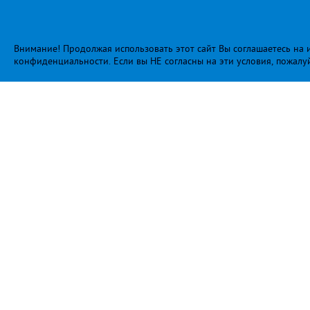
Внимание! Продолжая использовать этот сайт Вы соглашаетесь на и
конфиденциальности
. Если вы НЕ согласны на эти условия, пожалу