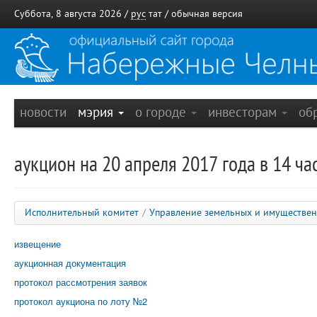
Суббота, 8 августа 2026 /
рус
тат
/
обычная версия
новости
мэрия
о городе
инвесторам
об
аукцион на 20 апреля 2017 года в 14 ча
Исполнительный комитет
/
Управление земельных и имуществе
извещение
аукционная документация
протокол рассмотрения заявок
протокол аукциона по лоту №2