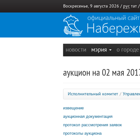
Воскресенье, 9 августа 2026 /
рус
тат
новости
мэрия
о город
аукцион на 02 мая 2017
Исполнительный комитет
/
Управле
извещение
аукционная документация
протокол рассмотрения заявок
протоколы аукциона