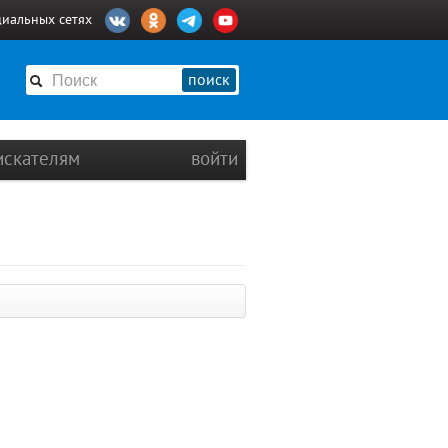
циальных сетях
поиск
искателям
войти