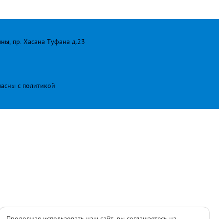
лны, пр. Хасана Туфана д.23
ласны с
политикой
Продолжая использовать наш сайт, вы соглашаетесь на