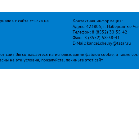
иалов с сайта ссылка на
Контактная информация:
Адрес: 423805, г. Набережные Че
Телефон: 8 (8552) 30-55-42
Факс: 8 (8552) 58-38-41
E-Mail: kancel.chelny@tatar.ru
т сайт Вы соглашаетесь на использование файлов cookie, а также сог
ласны на эти условия, пожалуйста, покиньте этот сайт