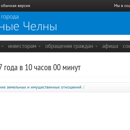
/
обычная версия
Мы в со
е
инвесторам
обращения граждан
афиша
со
 года в 10 часов 00 минут
ние земельных и имущественных отношений
/