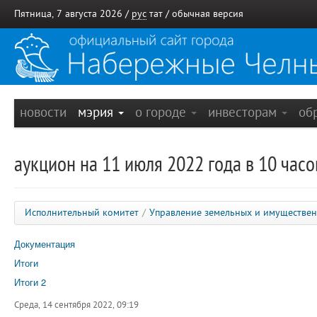
Пятница, 7 августа 2026 /
рус
тат
/
обычная версия
новости
мэрия
о городе
инвесторам
об
аукцион на 11 июля 2022 года в 10 часо
Исполнительный комитет
/
Управление земельных и имуществе
Документация
Итоги
Итоги 2
Среда, 14 сентября 2022, 09:19