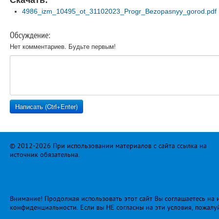
Скачать:
4986_izm_10495_ot_31102023_Progr_Bezopasnyy_gorod.pdf
Обсуждение:
Нет комментариев. Будьте первым!
© 2012-2026 При использовании материалов с сайта ссылка на
источник обязательна.
Внимание! Продолжая использовать этот сайт Вы соглашаетесь на и
конфиденциальности
. Если вы НЕ согласны на эти условия, пожалу