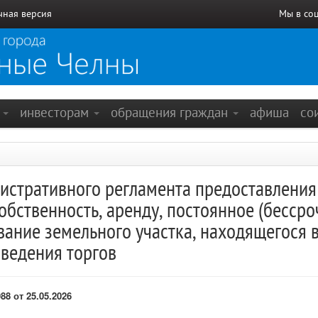
чная версия
Мы в со
е
инвесторам
обращения граждан
афиша
со
истративного регламента предоставления
обственность, аренду, постоянное (бессро
вание земельного участка, находящегося 
оведения торгов
8 от 25.05.2026