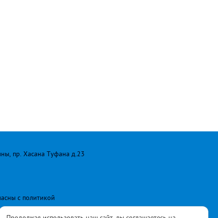
лны, пр. Хасана Туфана д.23
ласны с
политикой
Продолжая использовать наш сайт, вы соглашаетесь на