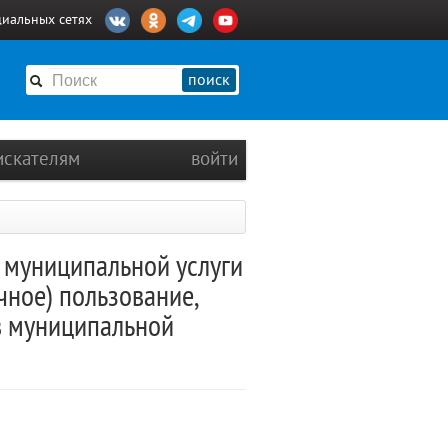
циальных сетях
поиск
искателям
войти
 муниципальной услуги
чное) пользование,
в муниципальной