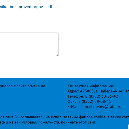
tka_bez_provedtorgov_.pdf
иалов с сайта ссылка на
Контактная информация:
Адрес: 423805, г. Набережные Че
Телефон: 8 (8552) 30-55-42
Факс: 8 (8552) 58-38-41
E-Mail: kancel.chelny@tatar.ru
т сайт Вы соглашаетесь на использование файлов cookie, а также сог
ласны на эти условия, пожалуйста, покиньте этот сайт