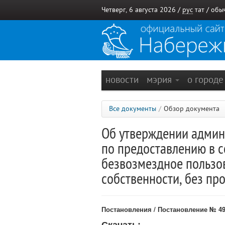
Четверг, 6 августа 2026 /
рус
тат
/
обы
новости
мэрия
о город
Все документы
/
Обзор документа
Об утверждении админ
по предоставлению в с
безвозмездное пользо
собственности, без пр
Постановления / Постановление № 498