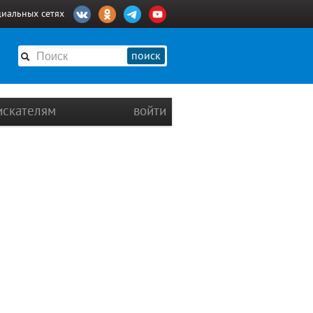
циальных сетях
поиск
искателям
войти