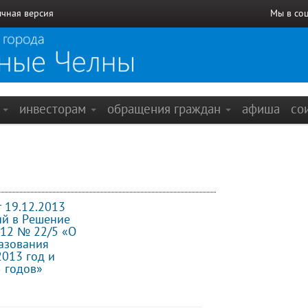
чная версия
Мы в со
е
инвесторам
обращения граждан
афиша
со
 19.12.2013
ий в Решение
012 № 22/5 «О
азования
013 год и
 годов»