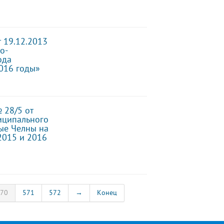
 19.12.2013
о-
ода
016 годы»
 28/5 от
ниципального
ые Челны на
2015 и 2016
70
571
572
→
Конец