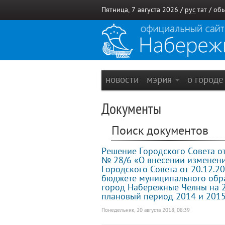
Пятница, 7 августа 2026 /
рус
тат
/
обы
новости
мэрия
о город
Документы
Поиск документов
Решение Городского Совета от
№ 28/6 «О внесении изменен
Городского Совета от 20.12.2
бюджете муниципального обр
город Набережные Челны на 2
плановый период 2014 и 2015
Понедельник, 20 августа 2018, 08:39